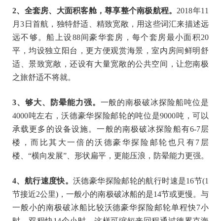
2
、全套房、大面积客舱，尊享整个南极航程。
2018年11
月3日首航，独特舒适、精致宽敞，用这些词汇来描述远
远不够。船上设88间豪华套房，每个套房最小面积20
平，均设独立阳台，更方便观赏海景，室内房间鲜明舒
适、景致宽敞，还设有大量宽敞的公共空间，让您南极
之旅舒适不将就。
3
、够大、防晕能力强。
一般的南极破冰探险船吨位是
4000吨左右，沃德豪华探险邮轮的吨位是9000吨，可以
承载更多的设备设施。一般的南极破冰探险船有6-7层
楼，而比其大一倍的沃德豪华探险邮轮也只有7层
楼、“横向发展”、形状扁平，更能压浪，防晕能力更强。
4
、航行速度快。
沃德豪华探险邮轮的航行时速是16节(1
节接近2公里)，一般小的南极破冰船的是14节或更慢。与
一般小的南极破冰船比较沃德豪华探险邮轮单程快7小
时、双程快14个小时，这样可缩短来回程通过德累克海